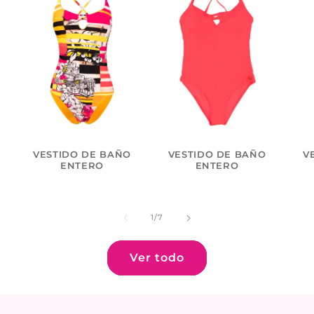
VESTIDO DE BAÑO
VESTIDO DE BAÑO
V
ENTERO
ENTERO
de
1
/
7
Ver todo