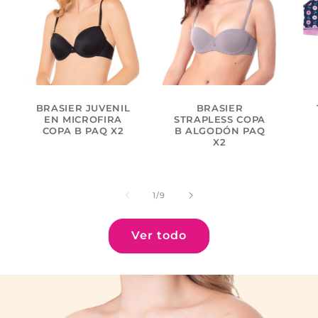
BRASIER JUVENIL
BRASIER
EN MICROFIRA
STRAPLESS COPA
COPA B PAQ X2
B ALGODÓN PAQ
X2
de
1
/
9
Ver todo