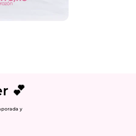
r 💕
mporada y